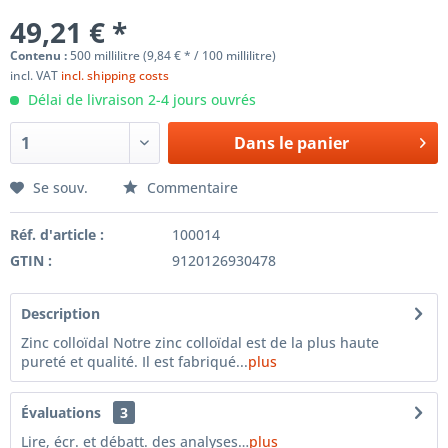
49,21 € *
Contenu :
500 millilitre (9,84 € * / 100 millilitre)
incl. VAT
incl. shipping costs
Délai de livraison 2-4 jours ouvrés
Dans le panier
Se souv.
Commentaire
Réf. d'article :
100014
GTIN :
9120126930478
Description
Zinc colloïdal Notre zinc colloïdal est de la plus haute
pureté et qualité. Il est fabriqué...
plus
Évaluations
3
Lire, écr. et débatt. des analyses…
plus