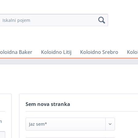
oloidna Baker
Koloidno Litij
Koloidno Srebro
Koloi
Sem nova stranka
m