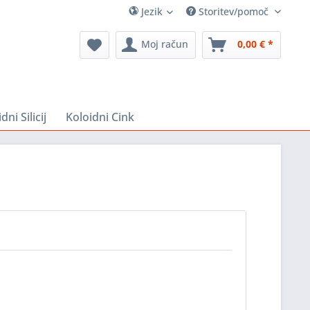
Jezik
Storitev/pomoč
Moj račun
0,00 € *
dni Silicij
Koloidni Cink