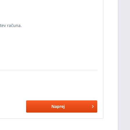
itev računa.
Naprej