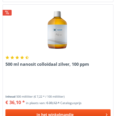
500 ml nanosit colloïdaal zilver, 100 ppm
Inhoud
500 milliliter
(€ 7,22 * / 100 milliliter)
€ 36,10 *
in plaats van:
€ 39,12 *
Catalogusprijs
In het
winkelmandje