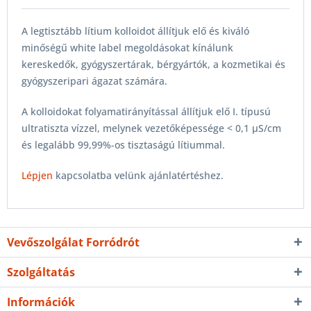
A legtisztább lítium kolloidot állítjuk elő és kiváló
minőségű white label megoldásokat kínálunk
kereskedők, gyógyszertárak, bérgyártók, a kozmetikai és
gyógyszeripari ágazat számára.
A kolloidokat folyamatirányítással állítjuk elő I. típusú
ultratiszta vízzel, melynek vezetőképessége < 0,1 µS/cm
és legalább 99,99%-os tisztaságú lítiummal.
Lépjen
kapcsolatba velünk ajánlatértéshez.
Vevőszolgálat Forródrót
Szolgáltatás
Információk