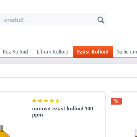
Réz Kolloid
Lítium Kolloid
Ezüst Kolloid
Szilícium
nanosit ezüst kolloid 100
ppm