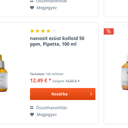
Összehasonlítás
Megjegyez
nanosit ezüst kolloid 50
ppm, Pipette, 100 ml
Tartalom
100 milliliter
12,49 € *
helyett
13,55 € *
Kosárba
Összehasonlítás
Megjegyez