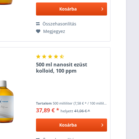
Kosárba
Összehasonlítás
Megjegyez
500 ml nanosit ezüst
kolloid, 100 ppm
Tartalom
500 milliliter
(7,58 € * / 100 milliliter)
37,89 € *
helyett
41,06 € *
Kosárba