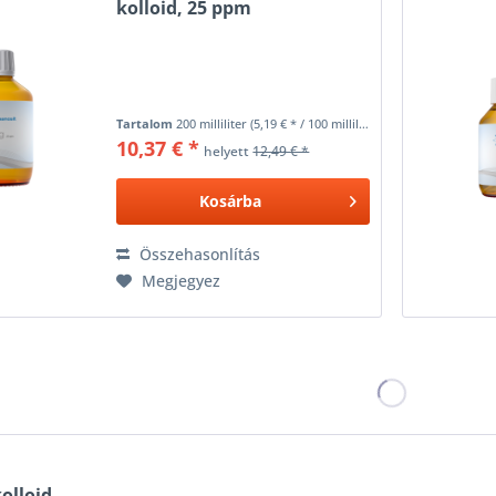
kolloid, 25 ppm
Tartalom
200 milliliter
(5,19 € * / 100 milliliter)
10,37 € *
helyett
12,49 € *
Kosárba
Összehasonlítás
Megjegyez
olloid