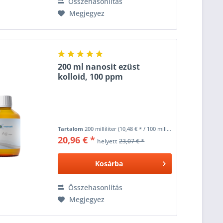
Összehasonlítás
Megjegyez
200 ml nanosit ezüst
kolloid, 100 ppm
Tartalom
200 milliliter
(10,48 € * / 100 milliliter)
20,96 € *
helyett
23,07 € *
Kosárba
Összehasonlítás
Megjegyez