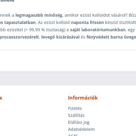
önnek a
legmagasabb minőség
, amikor ezüst kolloidot vásárol? Bí
es tapasztalatban
. Az ezüst kolloid
naponta frissen
készül tisztítot
ább ezüsttel (> 99,99 % tisztaság) a
saját laboratóriumunkban
, egy
processzorvezérelt
,
levegő kizárásával
és
fényvédett barna üve
s
Információk
Fizetés
Szállítás
Elállási jog
Adatvédelem