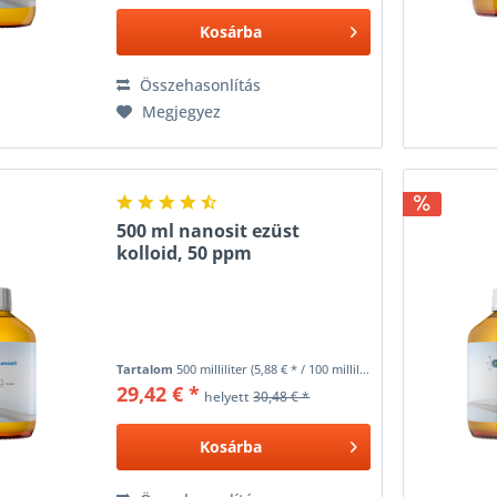
Kosárba
Összehasonlítás
Megjegyez
500 ml nanosit ezüst
kolloid, 50 ppm
Tartalom
500 milliliter
(5,88 € * / 100 milliliter)
29,42 € *
helyett
30,48 € *
Kosárba