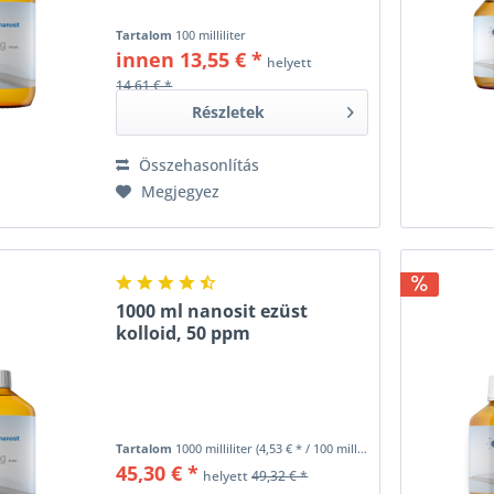
Tartalom
100 milliliter
innen 13,55 € *
helyett
14,61 € *
Részletek
Összehasonlítás
Megjegyez
1000 ml nanosit ezüst
kolloid, 50 ppm
Tartalom
1000 milliliter
(4,53 € * / 100 milliliter)
45,30 € *
helyett
49,32 € *