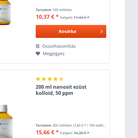
Tartalom
100 milliliter
10,37 € *
helyett
11,43 € *
Kosárba
Összehasonlítás
Megjegyez
200 ml nanosit ezüst
kolloid, 50 ppm
Tartalom
200 milliliter
(7,83 € * / 100 milliliter)
15,66 € *
helyett
16,30 € *