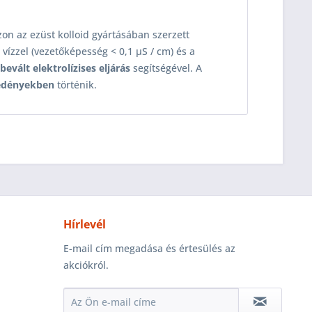
zzon az ezüst kolloid gyártásában szerzett
t vízzel (vezetőképesség < 0,1 μS / cm) és a
bevált elektrolízises eljárás
segítségével. A
gedényekben
történik.
Hírlevél
E-mail cím megadása és értesülés az
akciókról.