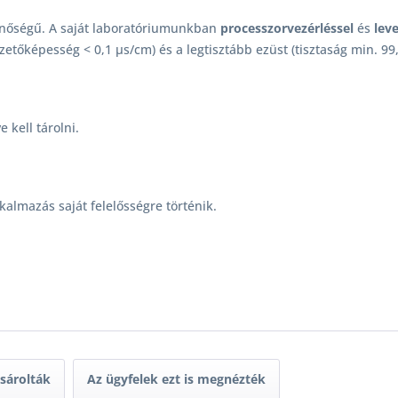
minőségű. A saját laboratóriumunkban
processzorvezérléssel
és
lev
 (vezetőképesség < 0,1 µs/cm) és a legtisztább ezüst (tisztaság min. 9
 kell tárolni.
kalmazás saját felelősségre történik.
ásárolták
Az ügyfelek ezt is megnézték