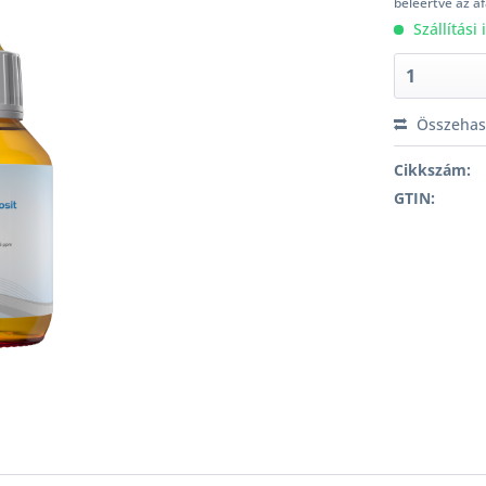
beleértve az á
Szállítási
Összehaso
Cikkszám:
GTIN: