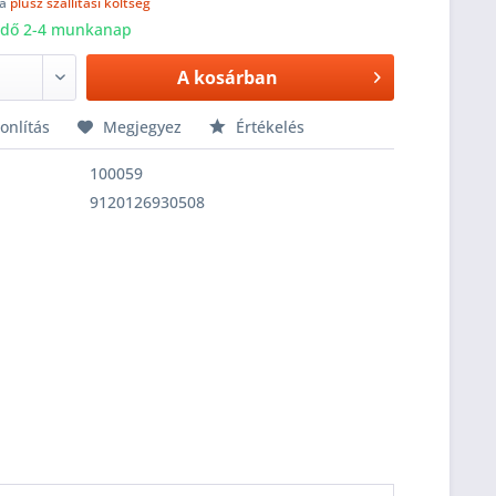
fa
plusz szállítási költség
 idő 2-4 munkanap
A
kosárban
nlítás
Megjegyez
Értékelés
100059
9120126930508