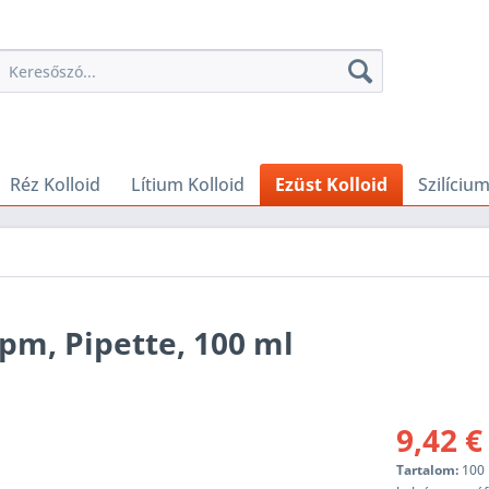
Réz Kolloid
Lítium Kolloid
Ezüst Kolloid
Szilícium
ppm, Pipette, 100 ml
9,42 €
Tartalom:
100 