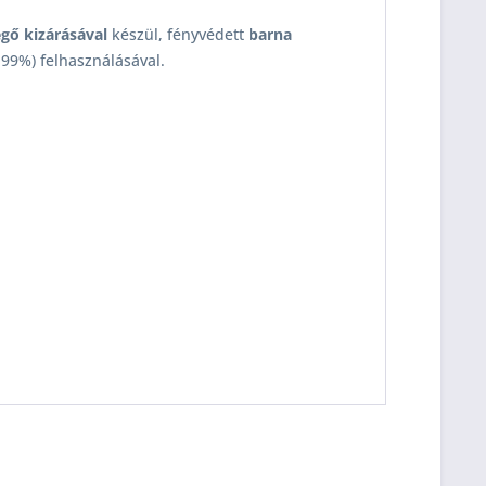
egő kizárásával
készül, fényvédett
barna
9,99%) felhasználásával.