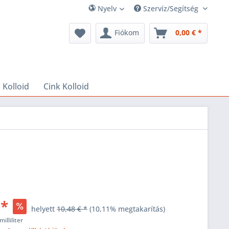
Nyelv
Szervíz/Segítség
Fiókom
0,00 € *
 Kolloid
Cink Kolloid
 *
helyett
10,48 € *
(10,11% megtakarítás)
milliliter