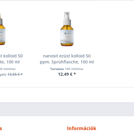
t kolloid 50
nanosit ezüst kolloid 50
te, 100 ml
ppm, Sprühflasche, 100 ml
0 milliliter
Tartalom
100 milliliter
12,49 € *
yett
13,55 € *
s
Információk