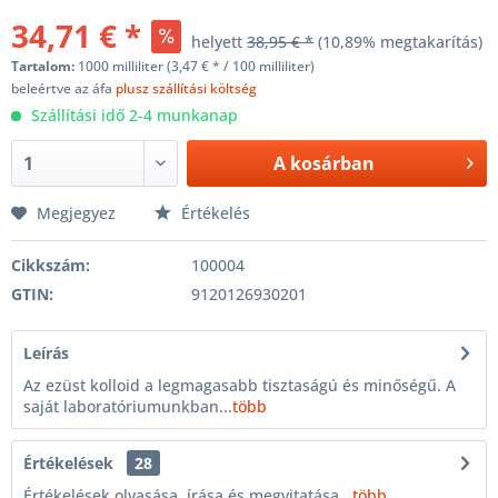
34,71 € *
helyett
38,95 € *
(10,89% megtakarítás)
Tartalom:
1000 milliliter (3,47 € * / 100 milliliter)
beleértve az áfa
plusz szállítási költség
Szállítási idő 2-4 munkanap
A
kosárban
Megjegyez
Értékelés
Cikkszám:
100004
GTIN:
9120126930201
Leírás
Az ezüst kolloid a legmagasabb tisztaságú és minőségű. A
saját laboratóriumunkban...
több
Értékelések
28
Értékelések olvasása, írása és megvitatása...
több