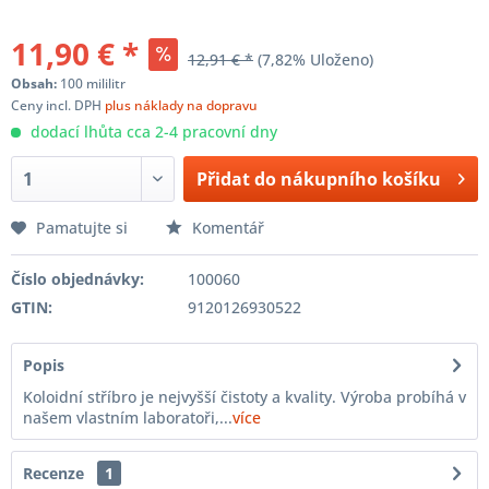
11,90 € *
12,91 € *
(7,82% Uloženo)
Obsah:
100 mililitr
Ceny incl. DPH
plus náklady na dopravu
dodací lhůta cca 2-4 pracovní dny
Přidat do nákupního košíku
Pamatujte si
Komentář
Číslo objednávky:
100060
GTIN:
9120126930522
Popis
Koloidní stříbro je nejvyšší čistoty a kvality. Výroba probíhá v
našem vlastním laboratoři,...
více
Recenze
1