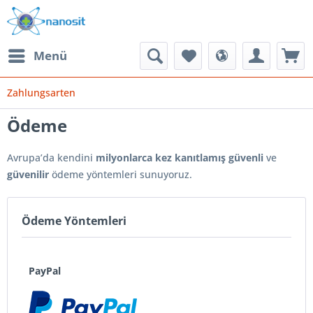
Menü
Zahlungsarten
Ödeme
Avrupa’da kendini
milyonlarca kez kanıtlamış
güvenli
ve
güvenilir
ödeme yöntemleri sunuyoruz.
Ödeme Yöntemleri
PayPal