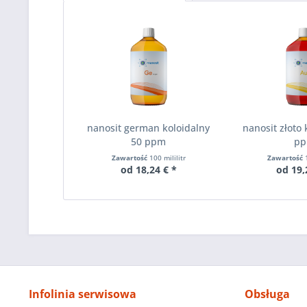
nanosit german koloidalny
nanosit złoto 
50 ppm
p
Zawartość
100 mililitr
Zawartość
od 18,24 € *
od 19,
Infolinia serwisowa
Obsługa