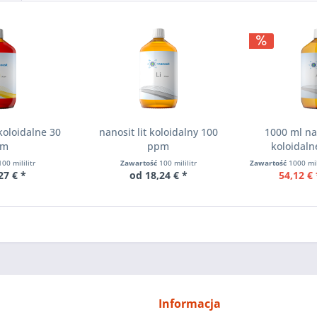
koloidalne 30
nanosit lit koloidalny 100
1000 ml na
pm
ppm
koloidaln
100 mililitr
Zawartość
100 mililitr
Zawartość
1000 mil
27 € *
od 18,24 € *
54,12 € 
Informacja