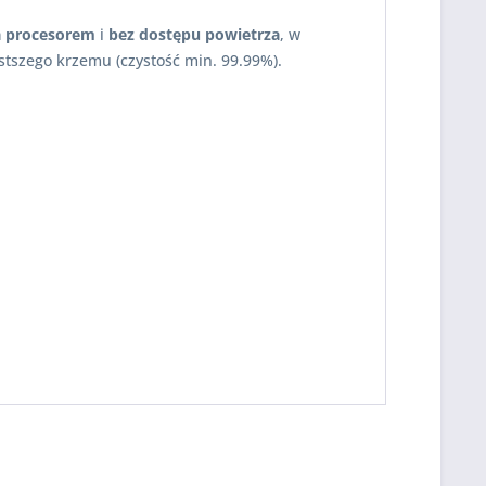
 procesorem
i
bez dostępu powietrza
, w
ystszego krzemu (czystość min. 99.99%).