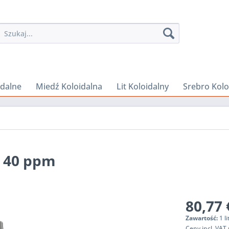
idalne
Miedź Koloidalna
Lit Koloidalny
Srebro Kolo
y 40 ppm
80,77 
Zawartość:
1 li
Ceny incl. VAT