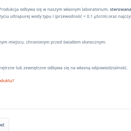
i. Produkcja odbywa się w naszym własnym laboratorium,
sterowana
użyciu ultrapurej wody typu I (przewodność < 0.1 µS/cm) oraz najcz
nym miejscu, chronionym przed światłem słonecznym.
wnętrzne lub zewnętrzne odbywa się na własną odpowiedzialność.
oduktu?
ież