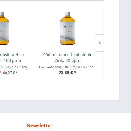
nosit srebro
1000 ml nanosit kolloidales
200 ml nano
e, 100 ppm
Zink, 40 ppm
Zink
ilitr
(5,41 € * / 100 mililitr)
Zawartość
1000 mililitr
(7,36 € * / 100 mililitr)
Zawartość
200 mil
*
73,59 € *
29
60,27 € *
Newsletter