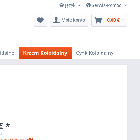
Język
Serwis/Pomoc
Moje konto
0,00 € *
idalne
Krzem Koloidalny
Cynk Koloidalny
€ *
tr
plus koszty wysyłki