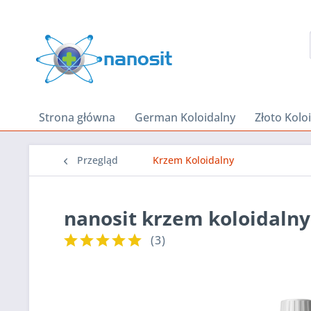
Strona główna
German Koloidalny
Złoto Kolo
Przegląd
Krzem Koloidalny
nanosit krzem koloidaln
(
3
)