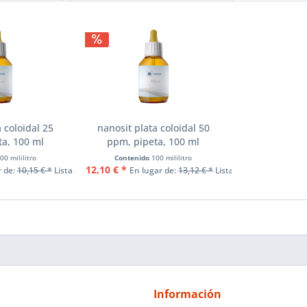
 coloidal 25
nanosit plata coloidal 50
a, 100 ml
ppm, pipeta, 100 ml
00 mililitro
Contenido
100 mililitro
12,10 € *
r de:
10,15 € *
Lista de precios
En lugar de:
13,12 € *
Lista de precios
Información