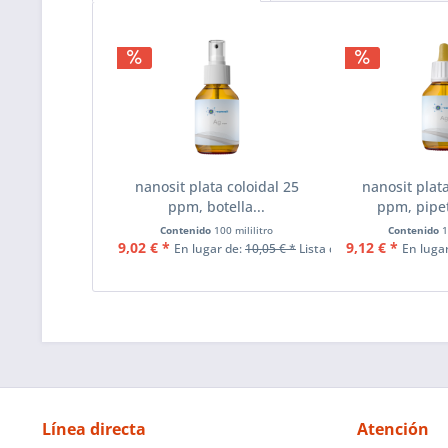
nanosit plata coloidal 25
nanosit plata
ppm, botella...
ppm, pipet
Contenido
100 mililitro
Contenido
1
9,02 € *
9,12 € *
En lugar de:
10,05 € *
Lista de precios
En luga
Línea directa
Atención