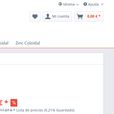
Idioma
Ayuda
Mi cuenta
0,00 € *
oidal
Zinc Coloidal
€ *
:
11,07 € *
Lista de precios
(9,21% Guardado)