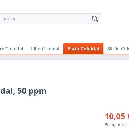
re Coloidal
Litio Coloidal
Plata Coloidal
Silicio Col
idal, 50 ppm
10,05 
En lugar de