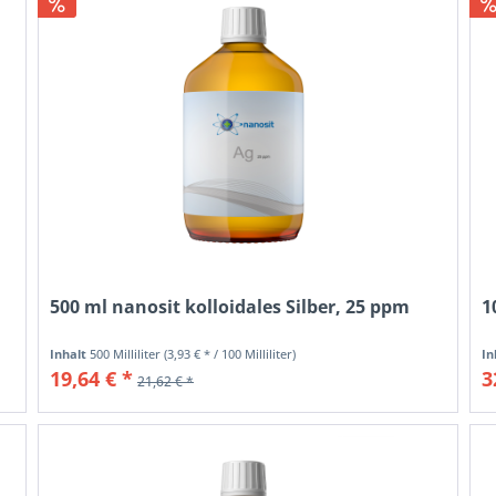
500 ml nanosit kolloidales Silber, 25 ppm
1
Inhalt
500 Milliliter
(3,93 € * / 100 Milliliter)
In
19,64 € *
3
21,62 € *